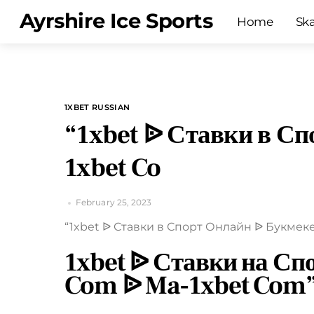
Skip
Menu
Ayrshire Ice Sports
Home
Sk
to
content
1XBET RUSSIAN
“1xbet ᐉ Ставки в Сп
1xbet Co
February 25, 2023
“1xbet ᐉ Ставки в Спорт Онлайн ᐉ Букмек
1xbet ᐉ Ставки на Сп
Com ᐉ Ma-1xbet Com