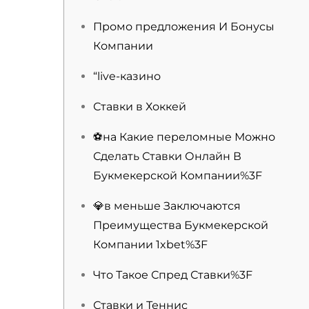
Промо предложения И Бонусы
Компании
“live-казино
Ставки в Хоккей
⚽на Какие переломные Можно
Сделать Ставки Онлайн В
Букмекерской Компании%3F
💎в меньше Заключаются
Преимущества Букмекерской
Компании 1xbet%3F
Что Такое Спред Ставки%3F
Ставки и Теннис