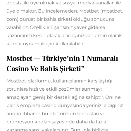
eposta ile üye olmak ve sosyal medya kanalları ile
üye olmaktır. Bu incelemeden, Mostbet (mostbet.
com) dürüst bir bahis şirketi olduğu sonucuna
varabiliriz. Özellikleri, şansınız yaver giderse
kazancınızı kesin olarak alacağınızdan emin olarak
kumar oynamak için kullanılabilir.
Mostbet — Türkiye’nin 1 Numaralı
Casino Ve Bahis Şirketi”
Mostbet platformu, kullanıcılarının karşılaştığı
sorunlara hızlı ve etkili çözümler sunmayı
amaçlayan geniş bir destek ağına sahiptir. Online
bahis empieza casino dünyasında yerinizi aldığınız
andan itibaren bu platformun bonusları ve
promosyon kodları sayesinde daha da fazla
kazanma şansı yakalarsınız. Bununla birlikte,