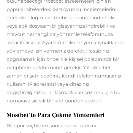
bulunabileceği Mostbet incelemeleri için en
popüler sitelerdeki bazı oyuncu incelemelerini
derledik. Doğrudan mobil cihazınıza indirebilir
veya apk dosyasını bilgisayarınıza indirebilir ve
mevcut herhangi bir yöntemle telefonunuza
aktarabilirsiniz. Ayarlarda bilinmeyen kaynaklardan
yüklemeye izin vermeniz gerekir. Hesabınızı
doğrulamak için öncelikle kişisel dolabınızda bir
périphérie doldurmanız gerekir. Yalnızca her
zaman erişebileceğiniz kendi telefon numaranızı
kullanın. IP adresinizi veya cihazınızı
değiştirdiğinizde, anlaşmazlıkları çözmek için bu
numaraya sık sık bir kod gönderilecektir.
Mostbet’te Para Çekme Yöntemleri
Bir spor seçtikten sonra, bahis listesini