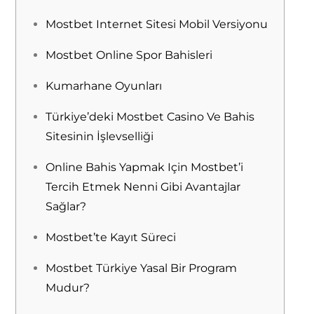
Mostbet Internet Sitesi Mobil Versiyonu
Mostbet Online Spor Bahisleri
Kumarhane Oyunları
Türkiye’deki Mostbet Casino Ve Bahis
Sitesinin İşlevselliği
Online Bahis Yapmak Için Mostbet’i
Tercih Etmek Nenni Gibi Avantajlar
Sağlar?
Mostbet’te Kayıt Süreci
Mostbet Türkiye Yasal Bir Program
Mudur?