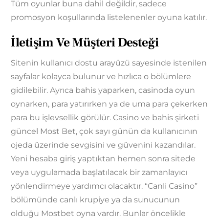
Tüm oyunlar buna dahil değildir, sadece
promosyon koşullarında listelenenler oyuna katılır.
İletişim Ve Müşteri Desteği
Sitenin kullanıcı dostu arayüzü sayesinde istenilen
sayfalar kolayca bulunur ve hızlıca o bölümlere
gidilebilir. Ayrıca bahis yaparken, casinoda oyun
oynarken, para yatırırken ya de uma para çekerken
para bu işlevsellik görülür. Casino ve bahis şirketi
güncel Most Bet, çok sayı günün da kullanıcının
ojeda üzerinde sevgisini ve güvenini kazandılar.
Yeni hesaba giriş yaptıktan hemen sonra sitede
veya uygulamada başlatılacak bir zamanlayıcı
yönlendirmeye yardımcı olacaktır. “Canli Casino”
bölümünde canlı krupiye ya da sunucunun
olduğu Mostbet oyna vardır. Bunlar öncelikle