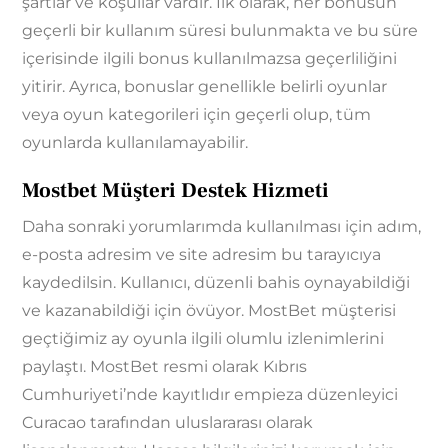
şartlar ve koşullar vardır. İlk olarak, her bonusun
geçerli bir kullanım süresi bulunmakta ve bu süre
içerisinde ilgili bonus kullanılmazsa geçerliliğini
yitirir. Ayrıca, bonuslar genellikle belirli oyunlar
veya oyun kategorileri için geçerli olup, tüm
oyunlarda kullanılamayabilir.
Mostbet Müşteri Destek Hizmeti
Daha sonraki yorumlarımda kullanılması için adım,
e-posta adresim ve site adresim bu tarayıcıya
kaydedilsin. Kullanıcı, düzenli bahis oynayabildiği
ve kazanabildiği için övüyor. MostBet müşterisi
geçtiğimiz ay oyunla ilgili olumlu izlenimlerini
paylaştı. MostBet resmi olarak Kıbrıs
Cumhuriyeti’nde kayıtlıdır empieza düzenleyici
Curacao tarafından uluslararası olarak