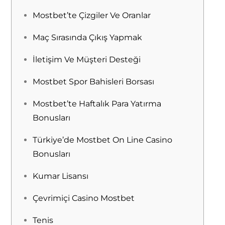
Mostbet’te Çizgiler Ve Oranlar
Maç Sırasında Çıkış Yapmak
İletişim Ve Müşteri Desteği
Mostbet Spor Bahisleri Borsası
Mostbet’te Haftalık Para Yatırma
Bonusları
Türkiye’de Mostbet On Line Casino
Bonusları
Kumar Lisansı
Çevrimiçi Casino Mostbet
Tenis