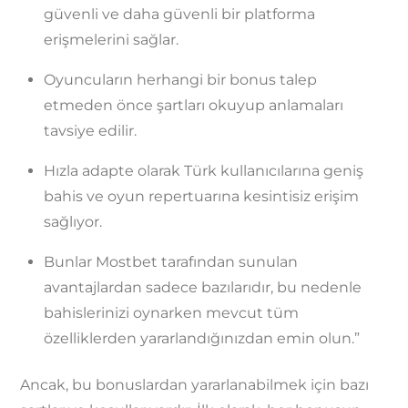
güvenli ve daha güvenli bir platforma
erişmelerini sağlar.
Oyuncuların herhangi bir bonus talep
etmeden önce şartları okuyup anlamaları
tavsiye edilir.
Hızla adapte olarak Türk kullanıcılarına geniş
bahis ve oyun repertuarına kesintisiz erişim
sağlıyor.
Bunlar Mostbet tarafından sunulan
avantajlardan sadece bazılarıdır, bu nedenle
bahislerinizi oynarken mevcut tüm
özelliklerden yararlandığınızdan emin olun.”
Ancak, bu bonuslardan yararlanabilmek için bazı