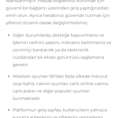
lisanslanmıştır. Hassas bilgilerinizi korumak için
güvenli bir bağlantı üzerinden giriş yaptığınızdan
emin olun. Ayrıca hesabınızı güvende tutmak için
şifrenizi düzenli olarak değiştirmelisiniz.
Diğer durumlarda, desteğe başvurmanız ve
işlemin tarihini, saatini, miktarını belirtmeniz ve
çevrimiçi bankacılık ya da elektronik
cüzdandan bir ekran görüntüsü sağlamanız
gerekir.
Mostbet oyunları 90’dan fazla ülkede mevcut
olup bahis, casino oyunları, canlı online casino,
canlı poker ve diğer popüler oyunları
sunmaktadır.
Platformun giriş sayfası, kullanıcıların yalnızca
e-posta adreslerini ve şifrelerini vermelerini