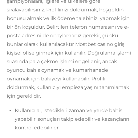
şampiyonalara, liglere ve ülkelere göre
sıralayabilirsiniz. Profilinizi doldurmak, hoşgeldin
bonusu almak ve ilk ödeme talebinizi yapmak için
bir ön koşuldur. Belirtilen telefon numarasını ve e-
posta adresini de onaylamanız gerekir, çünkü
bunlar olarak kullanılacaktır Mostbet casino giriş
kişisel ofise girmek için kullanılır. Doğrulama işlemi
sırasında para çekme işlemi engellenir, ancak
oyuncu bahis oynamak ve kumarhanede
oynamak için bakiyeyi kullanabilir. Profili
doldurmak, kullanıcıyı empieza yaşını tanımlamak
için gereklidir.
Kullanıcılar, istedikleri zaman ve yerde bahis
yapabilir, sonuçları takip edebilir ve kazançlarını
kontrol edebilirler.