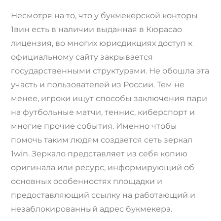
Несмотря на то, что у букмекерской конторы
1вин есть в наличии выданная в Кюрасао
лицензия, во многих юрисдикциях доступ к
официальному сайту закрывается
государственными структурами. Не обошла эта
участь и пользователей из России. Тем не
менее, игроки ищут способы заключения пари
на футбольные матчи, теннис, киберспорт и
многие прочие события. Именно чтобы
помочь таким людям создается сеть зеркал
1win. Зеркало представляет из себя копию
оригинала или ресурс, информирующий об
основных особенностях площадки и
предоставляющий ссылку на работающий и
незаблокированный адрес букмекера.