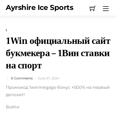
Skip
Ayrshire Ice Sports
Me
to
content
1
1Win официальный сайт
букмекера – 1Вин ставки
на спорт
0 Comments
June 27, 2024
Промокод 1winmegago бонус +500% на первый
депозит!
Войти