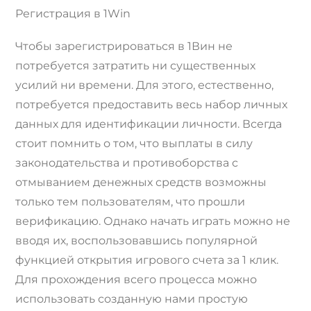
Регистрация в 1Win
Чтобы зарегистрироваться в 1Вин не
потребуется затратить ни существенных
усилий ни времени. Для этого, естественно,
потребуется предоставить весь набор личных
данных для идентификации личности. Всегда
стоит помнить о том, что выплаты в силу
законодательства и противоборства с
отмыванием денежных средств возможны
только тем пользователям, что прошли
верификацию. Однако начать играть можно не
вводя их, воспользовавшись популярной
функцией открытия игрового счета за 1 клик.
Для прохождения всего процесса можно
использовать созданную нами простую