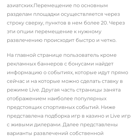
азиатских.Перемещение по основным
разделам площадки осуществляется через
строку сверху, пунктов в нем более 20. Через
эти опции перемещение к нужному
развлечению происходит быстро и четко.
На главной странице пользователь кроме
рекламных баннеров с бонусами найдет
информацию о событиях, которые идут прямо
сейчас и на которые можно сделать ставку в
режиме Live. Другая часть страницы занята
отображением наиболее популярных
предстоящих спортивных событий. Ниже
представлена подборка игр в казино и Live игр
с живыми дилерами. Далее представлены
варианты развлечений собственной