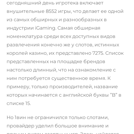
сегодняшний день игротека включает
внушительные 8552 игры, что делает ее одной
из самых обширных и разнообразных в
индустрии iGaming. Самая обширная
номенклатура среди всех доступных видов
развлечения конечно же у слотов, истинных
королей казино, их представлено 7275. Список
представленных на площадке брендов
настолько длинный, что на ознакомление с
ним потребуется существенное время. К
примеру, только производителей, название
которых начинается с английской буквы ”B” в
списке 15.
Но 1вин не ограничился только слотами,
провайдер уделил большое внимание и