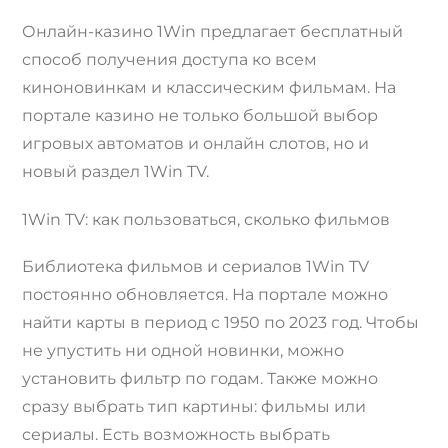
Онлайн-казино 1Win предлагает бесплатный
способ получения доступа ко всем
киноновинкам и классическим фильмам. На
портале казино не только большой выбор
игровых автоматов и онлайн слотов, но и
новый раздел 1Win TV.
1Win TV: как пользоваться, сколько фильмов
Библиотека фильмов и сериалов 1Win TV
постоянно обновляется. На портале можно
найти карты в период с 1950 по 2023 год. Чтобы
не упустить ни одной новинки, можно
установить фильтр по годам. Также можно
сразу выбрать тип картины: фильмы или
сериалы. Есть возможность выбрать