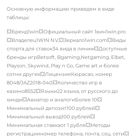
Основную информацию приведем в виде
таблицы:
💥Бренд1win💥Официальный сайт 1вин1win.pro
💥Владелец1WIN N.V.💥Зеркало1win.com💥Виды
спорта для ставок34 вида в линии💥Доступные
бренды игрBetsoft, Bgaming,Netgaming, Elbet,
Playson, Skywind, Play n Go, Game art и более
сотни других💥ЛицензияКюрасао, номер
8048/JAZ2018-040💥Количество игр в
казино8552💥Языки22 языка, от русского до
хинди💥Авиатор и аналогиБолее 10💥
Минимальный депозит100 рублей💥
Минимальный вывод100 рублей💥
Минимальная ставкаот 1 рубля💥Методы
регистрацииномер телефона, почта, соц. сети💥