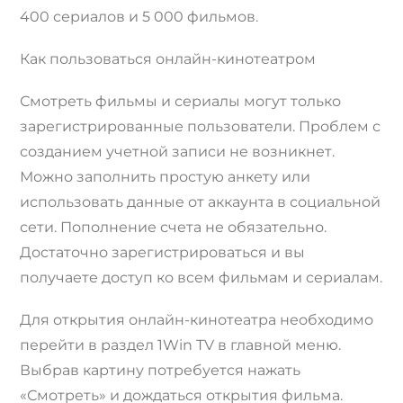
400 сериалов и 5 000 фильмов.
Как пользоваться онлайн-кинотеатром
Смотреть фильмы и сериалы могут только
зарегистрированные пользователи. Проблем с
созданием учетной записи не возникнет.
Можно заполнить простую анкету или
использовать данные от аккаунта в социальной
сети. Пополнение счета не обязательно.
Достаточно зарегистрироваться и вы
получаете доступ ко всем фильмам и сериалам.
Для открытия онлайн-кинотеатра необходимо
перейти в раздел 1Win TV в главной меню.
Выбрав картину потребуется нажать
«Смотреть» и дождаться открытия фильма.