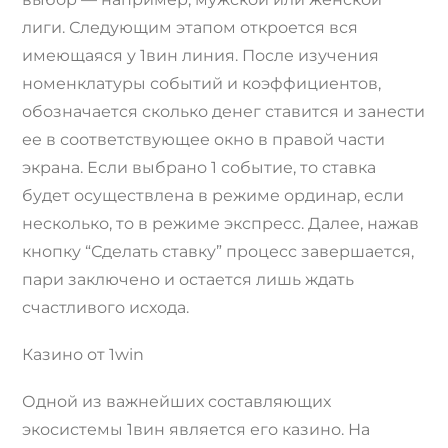
лиги. Следующим этапом откроется вся
имеющаяся у 1вин линия. После изучения
номенклатуры событий и коэффициентов,
обозначается сколько денег ставится и занести
ее в соответствующее окно в правой части
экрана. Если выбрано 1 событие, то ставка
будет осуществлена в режиме ординар, если
несколько, то в режиме экспресс. Далее, нажав
кнопку “Сделать ставку” процесс завершается,
пари заключено и остается лишь ждать
счастливого исхода.
Казино от 1win
Одной из важнейших составляющих
экосистемы 1вин является его казино. На