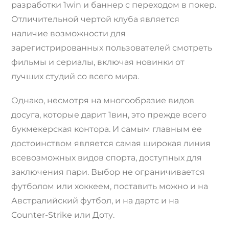
разработки 1win и баннер с переходом в покер.
Отличительной чертой клуба является
наличие возможности для
зарегистрированных пользователей смотреть
фильмы и сериалы, включая новинки от
лучших студий со всего мира.
Однако, несмотря на многообразие видов
досуга, которые дарит 1вин, это прежде всего
букмекерская контора. И самым главным ее
достоинством является самая широкая линия
всевозможных видов спорта, доступных для
заключения пари. Выбор не ограничивается
футболом или хоккеем, поставить можно и на
Австралийский футбол, и на дартс и на
Counter-Strike или Доту.