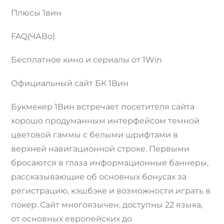
Плюсы 1вин
FAQ(ЧАВо)
Бесплатное кино и сериалы от 1Win
Официальный сайт БК 1Вин
Букмекер 1Вин встречает посетителя сайта
хорошо продуманным интерфейсом темной
цветовой гаммы с белыми шрифтами в
верхней навигационной строке. Первыми
бросаются в глаза информационные баннеры,
рассказывающие об основных бонусах за
регистрацию, кэшбэке и возможности играть в
покер. Сайт многоязычен, доступны 22 языка,
от основных европейских до