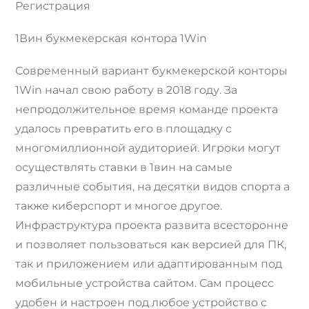
Регистрация
1Вин букмекерская контора 1Win
Современный вариант букмекерской конторы
1Win начал свою работу в 2018 году. За
непродолжительное время команде проекта
удалось превратить его в площадку с
многомиллионной аудиторией. Игроки могут
осуществлять ставки в 1вин на самые
различные события, на десятки видов спорта а
также киберспорт и многое другое.
Инфраструктура проекта развита всесторонне
и позволяет пользоваться как версией для ПК,
так и приложением или адаптированным под
мобильные устройства сайтом. Сам процесс
удобен и настроен под любое устройство с