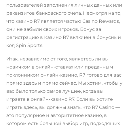
пользователей заполнения личных данных или
реквизитов банковского счета. Несмотря на то,
что казино R7 является частью Casino Rewards,
они не забыли своих игроков. Бонус за
регистрацию в Казино R7 включен в бонусный
код Spin Sports.
Итак, независимо от того, являетесь ли вы
новичком в онлайн-ставках или преданным
поклонником онлайн-казино, R7 готово для вас
прямо здесь и прямо сейчас. Мы хотим, чтобы у
вас было только самое лучшее, когда вы
играете в онлайн-казино R7. Если вы хотите
играть здесь, вы должны знать, что R7 Casino —
это популярное и авторитетное казино, в
котором есть большой выбор игр, подходящих