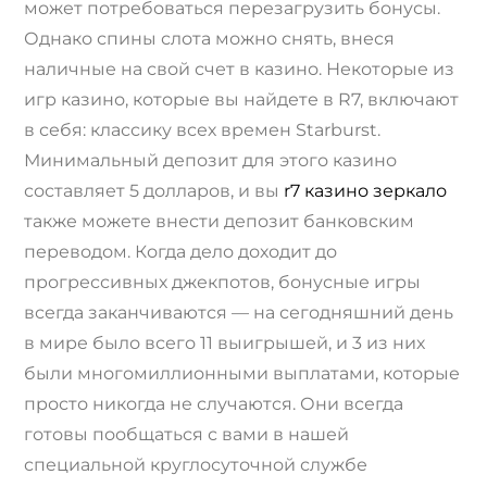
может потребоваться перезагрузить бонусы.
Однако спины слота можно снять, внеся
наличные на свой счет в казино. Некоторые из
игр казино, которые вы найдете в R7, включают
в себя: классику всех времен Starburst.
Минимальный депозит для этого казино
составляет 5 долларов, и вы
r7 казино зеркало
также можете внести депозит банковским
переводом. Когда дело доходит до
прогрессивных джекпотов, бонусные игры
всегда заканчиваются — на сегодняшний день
в мире было всего 11 выигрышей, и 3 из них
были многомиллионными выплатами, которые
просто никогда не случаются. Они всегда
готовы пообщаться с вами в нашей
специальной круглосуточной службе