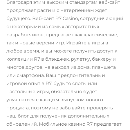
Благодаря этим высоким стандартам веб-сайт
продолжает расти и с нетерпением ждет
будущего. Веб-сайт R7 Casino, сотрудничающий
с некоторыми из самых авторитетных
разработчиков, предлагает как классические,
так и новые версии игр. Играйте в игры в
любое время, и вы можете получить доступ к
коллекции R7 в блэкджек, рулетку, баккару и
многое другое, не выходя из дома, планшета
или смартфона. Ваш предпочтительный
игровой опыт в R7, будь то слоты или
настольные игры, обязательно будет
улучшаться с каждым выпуском нового
продукта, поэтому не забывайте проверять
наш блог для получения дополнительных
обновлений. Мобильное казино R7 предлагает