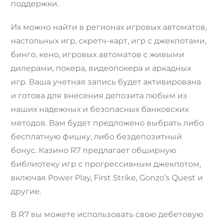
поддержки.
Их можно найти в регионах игровых автоматов,
настольных игр, скретч-карт, игр с джекпотами,
бинго, кено, игровых автоматов с живыми
дилерами, покера, видеопокера и аркадных
игр. Ваша учетная запись будет активирована
и готова для внесения депозита любым из
наших надежных и безопасных банковских
методов. Вам будет предложено выбрать либо
бесплатную фишку, либо бездепозитный
бонус. Казино R7 предлагает обширную
библиотеку игр с прогрессивным джекпотом,
включая Power Play, First Strike, Gonzo’s Quest и
другие.
В R7 вы можете использовать свою дебетовую