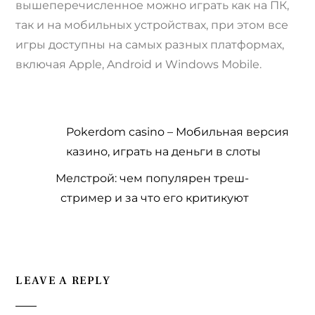
вышеперечисленное можно играть как на ПК,
так и на мобильных устройствах, при этом все
игры доступны на самых разных платформах,
включая Apple, Android и Windows Mobile.
Pokerdom casino – Мобильная версия
казино, играть на деньги в слоты
Мелстрой: чем популярен треш-
стример и за что его критикуют
LEAVE A REPLY