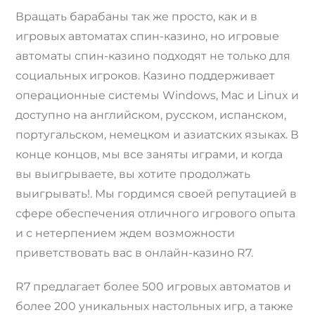
Вращать барабаны так же просто, как и в
игровых автоматах спин-казино, но игровые
автоматы спин-казино подходят не только для
социальных игроков. Казино поддерживает
операционные системы Windows, Mac и Linux и
доступно на английском, русском, испанском,
португальском, немецком и азиатских языках. В
конце концов, мы все заняты играми, и когда
вы выигрываете, вы хотите продолжать
выигрывать!. Мы гордимся своей репутацией в
сфере обеспечения отличного игрового опыта
и с нетерпением ждем возможности
приветствовать вас в онлайн-казино R7.
R7 предлагает более 500 игровых автоматов и
более 200 уникальных настольных игр, а также