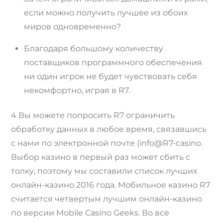
если можно получить лучшее из обоих
миров одновременно?
Благодаря большому количеству
поставщиков программного обеспечения
ни один игрок не будет чувствовать себя
некомфортно, играя в R7.
4 Вы можете попросить R7 ограничить
обработку данных в любое время, связавшись
с нами по электронной почте (info@R7-casino.
Выбор казино в первый раз может сбить с
толку, поэтому мы составили список лучших
онлайн-казино 2016 года. Мобильное казино R7
считается четвертым лучшим онлайн-казино
по версии Mobile Casino Geeks. Во все