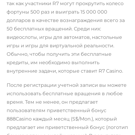
так как участники R7 могут прокрутить колесо
фортуны 500 раз и выиграть 15 000 000
долларов в качестве вознаграждения всего за
50 бесплатных вращений. Среди них:
видеослоты, игры для автоматов, настольные
игры и игры для виртуальной реальности.
Обычно, чтобы получить эти бесплатные
кредиты, им необходимо выполнить
внутренние задачи, которые ставит R7 Casino.
После регистрации учетной записи вы можете
использовать бесплатные вращения в любое
время. Тем не менее, он предлагает
пользователям приветственный бонус
888Casino каждый месяц (S$/Mon.), который
предлагает им приветственный бонус (логотип