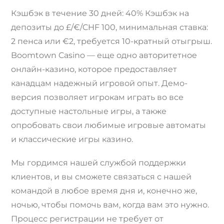
Кэшбэк в течение 30 дней: 40% Кэшбэк на
депозиты до £/€/CHF 100, минимальная ставка:
2 пенса или €2, требуется 10-кратный отыгрыш.
Boomtown Casino — еще одно авторитетное
онлайн-казино, которое предоставляет
канадцам надежный игровой опыт. Демо-
версия позволяет игрокам играть во все
доступные настольные игры, а также
опробовать свои любимые игровые автоматы
и классические игры казино.
Мы гордимся нашей службой поддержки
клиентов, и вы сможете связаться с нашей
командой в любое время дня и, конечно же,
ночью, чтобы помочь вам, когда вам это нужно.
Процесс регистрации не требует от