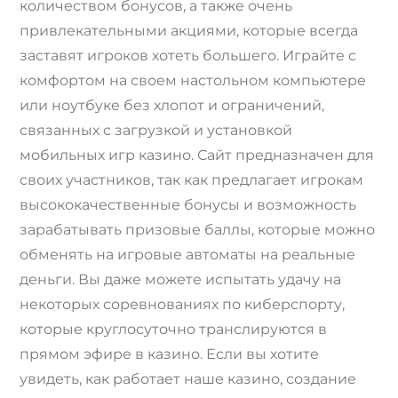
количеством бонусов, а также очень
привлекательными акциями, которые всегда
заставят игроков хотеть большего. Играйте с
комфортом на своем настольном компьютере
или ноутбуке без хлопот и ограничений,
связанных с загрузкой и установкой
мобильных игр казино. Сайт предназначен для
своих участников, так как предлагает игрокам
высококачественные бонусы и возможность
зарабатывать призовые баллы, которые можно
обменять на игровые автоматы на реальные
деньги. Вы даже можете испытать удачу на
некоторых соревнованиях по киберспорту,
которые круглосуточно транслируются в
прямом эфире в казино. Если вы хотите
увидеть, как работает наше казино, создание