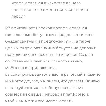
использоваться в качестве вашего
единственного имени пользователя и
пароля.
R7 приглашает игроков воспользоваться
несколькими бонусными предложениями и
бездепозитными предложениями, а также
целым рядом различных бонусов на депозит,
подходящих для всех типов игроков. Создав
собственный сайт мобильного казино,
мобильные приложения,
высокопроизводительные игры онлайн-казино
и многое другое, мы знаем, что делаем. Однако
важно убедиться, что бонус на депозит
совместим с вашей игровой платформой,
чтобы вы могли его использовать.