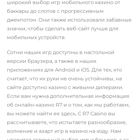
широкий выбор игр мобильного казино от
баккары до слотов с прогрессивным
джекпотом. Они также использовали забавные
значки, чтобы сделать веб-сайт лучше для
мобильных устройств.
Сотни наших игр доступны в настольной
версии браузера, а также в наших
приложениях для Android и iOS. Для тех, кто
считает, что их руки не очень устойчивы, на
сайте доступно казино с живыми дилерами.
Если вам нужна дополнительная информация
об онлайн-казино R7 и о том, как мы работаем,
вы можете найти ее здесь. С R7 Casino вы
рассчитываете, что испытаете разнообразие,
волнение и азарт игр в казино на ходу. Нам
нравится огромный выбор игр и бонусов, а за