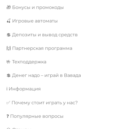
🎁 Бонусы и промокоды
🍒 Игровые автоматы
💲 Депозиты и вывод средств
🙌 Партнерская программа
🤟 Техподдержка
💲 Денег надо – играй в Вавада
ℹ️ Информация
✅️ Почему стоит играть у нас?
❓ Популярные вопросы