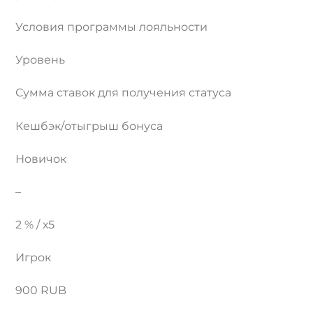
Условия программы лояльности
Уровень
Сумма ставок для получения статуса
Кешбэк/отыгрыш бонуса
Новичок
–
2 % / х5
Игрок
900 RUB