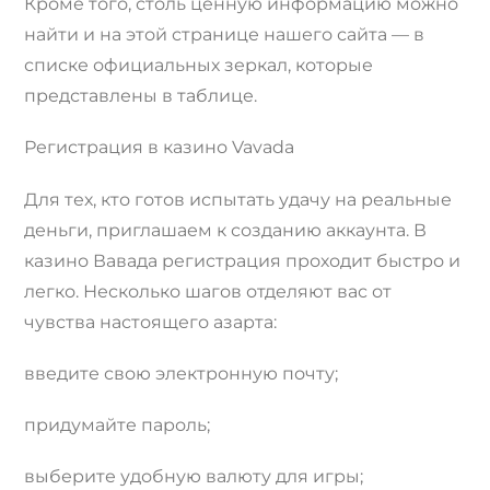
Кроме того, столь ценную информацию можно
найти и на этой странице нашего сайта — в
списке официальных зеркал, которые
представлены в таблице.
Регистрация в казино Vavada
Для тех, кто готов испытать удачу на реальные
деньги, приглашаем к созданию аккаунта. В
казино Вавада регистрация проходит быстро и
легко. Несколько шагов отделяют вас от
чувства настоящего азарта:
введите свою электронную почту;
придумайте пароль;
выберите удобную валюту для игры;