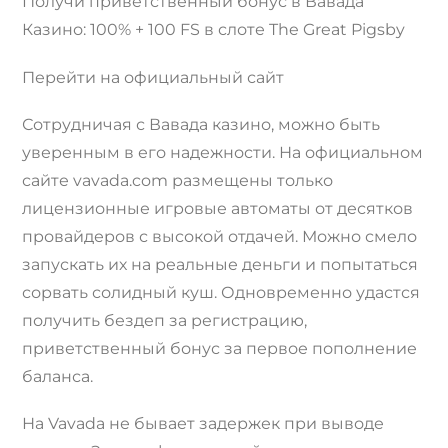
Получи приветственный бонус в Вавада
Казино: 100% + 100 FS в слоте The Great Pigsby
Перейти на официальный сайт
Сотрудничая с Вавада казино, можно быть
уверенным в его надежности. На официальном
сайте vavada.com размещены только
лицензионные игровые автоматы от десятков
провайдеров с высокой отдачей. Можно смело
запускать их на реальные деньги и попытаться
сорвать солидный куш. Одновременно удастся
получить бездеп за регистрацию,
приветственный бонус за первое пополнение
баланса.
На Vavada не бывает задержек при выводе