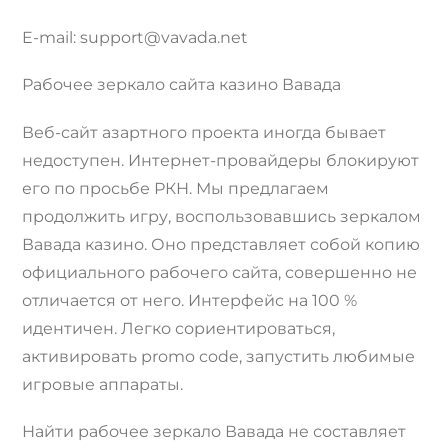
E-mail: support@vavada.net
Рабочее зеркало сайта казино Вавада
Веб-сайт азартного проекта иногда бывает
недоступен. Интернет-провайдеры блокируют
его по просьбе РКН. Мы предлагаем
продолжить игру, воспользовавшись зеркалом
Вавада казино. Оно представляет собой копию
официального рабочего сайта, совершенно не
отличается от него. Интерфейс на 100 %
идентичен. Легко сориентироваться,
активировать promo code, запустить любимые
игровые аппараты.
Найти рабочее зеркало Вавада не составляет