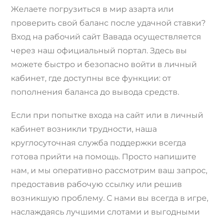
Желаете погрузиться в мир азарта или
проверить свой баланс после удачной ставки?
Вход на рабочий сайт Вавада осуществляется
через наш официальный портал. Здесь вы
можете быстро и безопасно войти в личный
кабинет, где доступны все функции: от
пополнения баланса до вывода средств.
Если при попытке входа на сайт или в личный
кабинет возникли трудности, наша
круглосуточная служба поддержки всегда
готова прийти на помощь. Просто напишите
нам, и мы оперативно рассмотрим ваш запрос,
предоставив рабочую ссылку или решив
возникшую проблему. С нами вы всегда в игре,
наслаждаясь лучшими слотами и выгодными