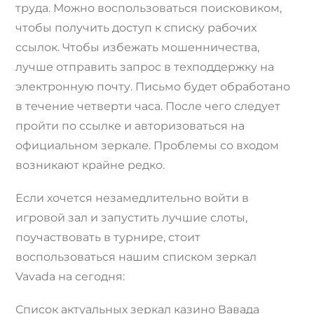
труда. Можно воспользоваться поисковиком,
чтобы получить доступ к списку рабочих
ссылок. Чтобы избежать мошенничества,
лучше отправить запрос в техподдержку на
электронную почту. Письмо будет обработано
в течение четверти часа. После чего следует
пройти по ссылке и авторизоваться на
официальном зеркале. Проблемы со входом
возникают крайне редко.
Если хочется незамедлительно войти в
игровой зал и запустить лучшие слоты,
поучаствовать в турнире, стоит
воспользоваться нашим списком зеркал
Vavada на сегодня:
Список актуальных зеркал казино Вавада