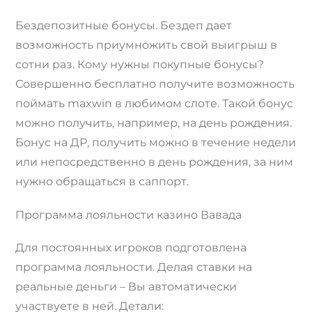
Бездепозитные бонусы. Бездеп дает
возможность приумножить свой выигрыш в
сотни раз. Кому нужны покупные бонусы?
Совершенно бесплатно получите возможность
поймать maxwin в любимом слоте. Такой бонус
можно получить, например, на день рождения.
Бонус на ДР, получить можно в течение недели
или непосредственно в день рождения, за ним
нужно обращаться в саппорт.
Программа лояльности казино Вавада
Для постоянных игроков подготовлена
программа лояльности. Делая ставки на
реальные деньги – Вы автоматически
участвуете в ней. Детали: