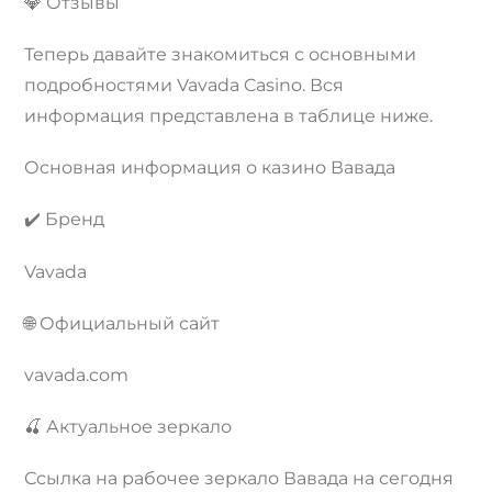
💎 Отзывы
Теперь давайте знакомиться с основными
подробностями Vavada Casino. Вся
информация представлена ​​в таблице ниже.
Основная информация о казино Вавада
✔️ Бренд
Vavada
🌐 Официальный сайт
vavada.com
🍒 Актуальное зеркало
Ссылка на рабочее зеркало Вавада на сегодня