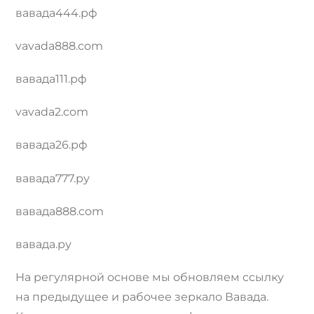
вавада444.рф
vavada888.com
вавада111.рф
vavada2.com
вавада26.рф
вавада777.ру
вавада888.com
вавада.ру
На регулярной основе мы обновляем ссылку
на предыдущее и рабочее зеркало Вавада.