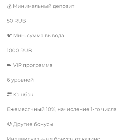
💰 Минимальный депозит
50 RUB
💸 Мин. сумма вывода
1000 RUB
👑 VIP программа
6 уровней
🔙 Кэшбэк
Ежемесячный 10%, начисление 1-го числа
🤑 Другие бонусы
Индивидуальные бонусы от казино,