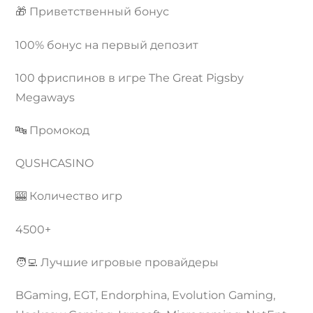
🎁 Приветственный бонус
100% бонус на первый депозит
100 фриспинов в игре The Great Pigsby
Megaways
🔤 Промокод
QUSHCASINO
🎰 Количество игр
4500+
🧑‍💻 Лучшие игровые провайдеры
BGaming, EGT, Endorphina, Evolution Gaming,