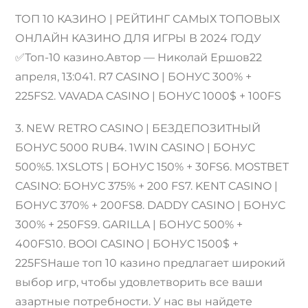
ТОП 10 КАЗИНО | РЕЙТИНГ САМЫХ ТОПОВЫХ
ОНЛАЙН КАЗИНО ДЛЯ ИГРЫ В 2024 ГОДУ
✅Топ-10 казино.Автор — Николай Ершов22
апреля, 13:041. R7 CASINO | БОНУС 300% +
225FS2. VAVADA CASINO | БОНУС 1000$ + 100FS
3. NEW RETRO CASINO | БЕЗДЕПОЗИТНЫЙ
БОНУС 5000 RUB4. 1WIN CASINO | БОНУС
500%5. 1XSLOTS | БОНУС 150% + 30FS6. MOSTBET
CASINO: БОНУС 375% + 200 FS7. KENT CASINO |
БОНУС 370% + 200FS8. DADDY CASINO | БОНУС
300% + 250FS9. GARILLA | БОНУС 500% +
400FS10. BOOI CASINO | БОНУС 1500$ +
225FSНаше топ 10 казино предлагает широкий
выбор игр, чтобы удовлетворить все ваши
азартные потребности. У нас вы найдете