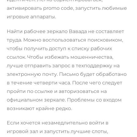
активировать promo code, запустить любимые
игровые аппараты.
Найти рабочее зеркало Вавада не составляет
труда. Можно воспользоваться поисковиком,
чтобы получить доступ к списку рабочих
ссылок. Чтобы избежать мошенничества,
лучше отправить запрос в техподдержку на
электронную почту. Письмо будет обработано
в течение четверти часа. После чего следует
пройти по ссылке и авторизоваться на
официальном зеркале. Проблемы со входом
возникают крайне редко.
Если хочется незамедлительно войти в
игровой зал и запустить лучшие слоты,