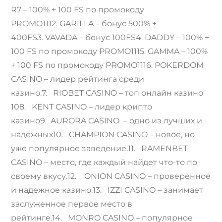
R7 – 100% + 100 FS по промокоду
PROMO1112. GARILLA – бонус 500% +
400FS3. VAVADA – бонус 100FS4. DADDY – 100% +
100 FS по промокоду PROMO1115. GAMMA – 100%
+ 100 FS по промокоду PROMO1116. POKERDOM
CASINO – лидер рейтинга среди
казино.7. RIOBET CASINO – топ онлайн казино
108. KENT CASINO – лидер крипто
казино9. AURORA CASINO – одно из лучших и
надёжных10. CHAMPION CASINO – новое, но
уже популярное заведение.11. RAMENBET
CASINO – место, где каждый найдет что-то по
своему вкусу.12. ONION CASINO – проверенное
и надежное казино.13. IZZI CASINO – занимает
заслуженное первое место в
рейтинге.14. MONRO CASINO – популярное