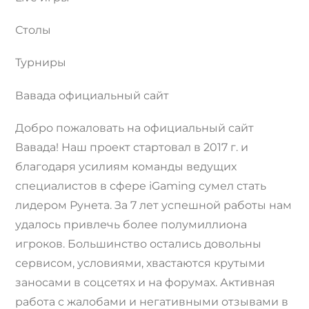
Столы
Турниры
Вавада официальный сайт
Добро пожаловать на официальный сайт
Вавада! Наш проект стартовал в 2017 г. и
благодаря усилиям команды ведущих
специалистов в сфере iGaming сумел стать
лидером Рунета. За 7 лет успешной работы нам
удалось привлечь более полумиллиона
игроков. Большинство остались довольны
сервисом, условиями, хвастаются крутыми
заносами в соцсетях и на форумах. Активная
работа с жалобами и негативными отзывами в