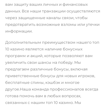
вам защиту ваших личных и финансовых
данных. Все наши транзакции осуществляются
через защищенные каналы связи, чтобы
предотвратить возможные взломы или утечки
информации.
Дополнительным преимуществом нашего топ
10 казино является наличие бонусных
программ и акций, которые позволяют вам
увеличить свои шансы на победу. Мы
предлагаем различные бонусы, включая
приветственные бонусы для новых игроков,
бесплатные спины, кэшбэк и многое
другое.Наша команда профессионалов всегда
готова помочь вам в любых вопросах,
связанных с нашим топ 10 казино. Мы