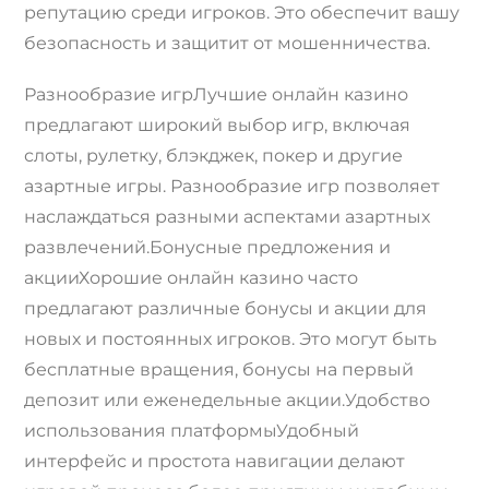
репутацию среди игроков. Это обеспечит вашу
безопасность и защитит от мошенничества.
Разнообразие игрЛучшие онлайн казино
предлагают широкий выбор игр, включая
слоты, рулетку, блэкджек, покер и другие
азартные игры. Разнообразие игр позволяет
наслаждаться разными аспектами азартных
развлечений.Бонусные предложения и
акцииХорошие онлайн казино часто
предлагают различные бонусы и акции для
новых и постоянных игроков. Это могут быть
бесплатные вращения, бонусы на первый
депозит или еженедельные акции.Удобство
использования платформыУдобный
интерфейс и простота навигации делают