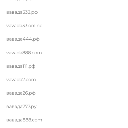
вавада333.рф
vavada33.online
вавада444.рф
vavada888.com
вавада111.рф
vavada2.com
вавада26.рф
вавада777.ру
вавада888.com