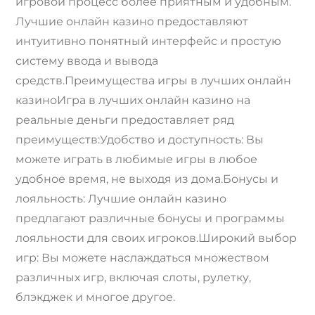
игровой процесс более приятным и удобным.
Лучшие онлайн казино предоставляют
интуитивно понятный интерфейс и простую
систему ввода и вывода
средств.Преимущества игры в лучших онлайн
казиноИгра в лучших онлайн казино на
реальные деньги предоставляет ряд
преимуществ:Удобство и доступность: Вы
можете играть в любимые игры в любое
удобное время, не выходя из дома.Бонусы и
лояльность: Лучшие онлайн казино
предлагают различные бонусы и программы
лояльности для своих игроков.Широкий выбор
игр: Вы можете наслаждаться множеством
различных игр, включая слоты, рулетку,
блэкджек и многое другое.