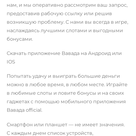
нам, и мы оперативно рассмотрим ваш запрос,
предоставив рабочую ссылку или решив
возникшую проблему. С нами вы всегда в игре,
наслаждаясь лучшими слотами и выгодными
бонусами.
Скачать приложение Вавада на Андроид или
IOS
Попытать удачу и выиграть большие деньги
можно в любое время, в любом месте. Играйте
в любимые слоты и ловите бонусы и на своих
гаджетах с помощью мобильного приложения
Вавада official.
Смартфон или планшет — не имеет значения.
С каждым днем список устройств,