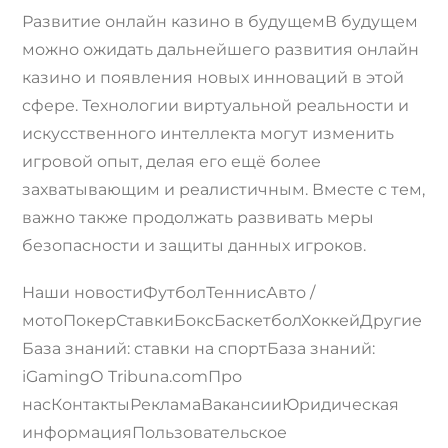
Развитие онлайн казино в будущемВ будущем
можно ожидать дальнейшего развития онлайн
казино и появления новых инноваций в этой
сфере. Технологии виртуальной реальности и
искусственного интеллекта могут изменить
игровой опыт, делая его ещё более
захватывающим и реалистичным. Вместе с тем,
важно также продолжать развивать меры
безопасности и защиты данных игроков.
Наши новостиФутболТеннисАвто /
мотоПокерСтавкиБоксБаскетболХоккейДругие
База знаний: ставки на спортБаза знаний:
iGamingО Tribuna.comПро
насКонтактыРекламаВакансииЮридическая
информацияПользовательское