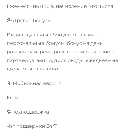
Ежемесячный 10%, начисление 1-го числа
🤑 Другие бонусы
Индивидуальные бонусы от казино,
персональные бонусы, бонус на день
рождения игрока, розыгрыши от казино и
партнеров, акции, промокоды, ежедневные
джекпоты от казино
📱 Мобильная версия
Есть
💬 Техподдержка
Чат поддержки 24/7