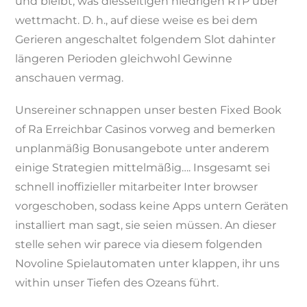
und bleibt, was diesseitigen niedrigen RTP über
wettmacht. D.
h., auf diese weise es bei dem
Gerieren angeschaltet folgendem Slot dahinter
längeren Perioden gleichwohl Gewinne
anschauen vermag.
Unsereiner schnappen unser besten Fixed Book
of Ra Erreichbar Casinos vorweg and bemerken
unplanmäßig Bonusangebote unter anderem
einige Strategien mittelmäßig…. Insgesamt sei
schnell inoffizieller mitarbeiter Inter browser
vorgeschoben, sodass keine Apps untern Geräten
installiert man sagt, sie seien müssen. An dieser
stelle sehen wir parece via diesem folgenden
Novoline Spielautomaten unter klappen, ihr uns
within unser Tiefen des Ozeans führt.