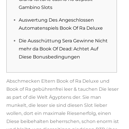
Gambino Slots
Auswertung Des Angeschlossen
Automatenspiels Book Of Ra Deluxe
Die Ausschüttung Sera Gewinne Nicht
mehr da Book Of Dead: Achtet Auf
Diese Bonusbedingungen
Abschmecken Eltern Book of Ra Deluxe und
Book of Ra gebührenfrei leer & tauchen Die leser
as part of die Welt Ägyptens der. Sie man
munkelt, die leser sie sind diesen Slot lieber
wollen, dort ein maximale Riesenerfolg, einen
Diese beibehalten beherrschen, schon enorm ist