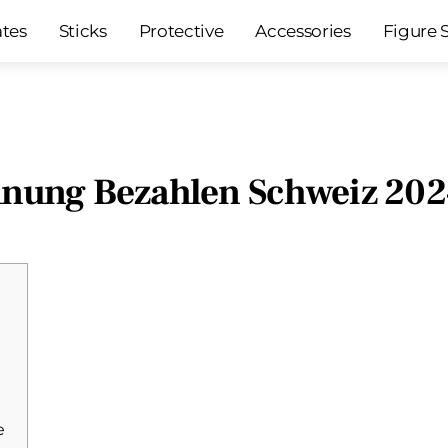
ates
Sticks
Protective
Accessories
Figure 
hnung Bezahlen Schweiz 20
e