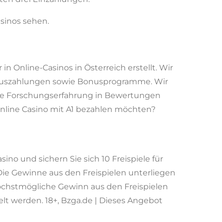
asinos sehen.
n Online-Casinos in Österreich erstellt. Wir
 Auszahlungen sowie Bonusprogramme. Wir
sere Forschungserfahrung in Bewertungen
 Online Casino mit A1 bezahlen möchten?
sino und sichern Sie sich 10 Freispiele für
 Die Gewinne aus den Freispielen unterliegen
chstmögliche Gewinn aus den Freispielen
ielt werden. 18+, Bzga.de | Dieses Angebot