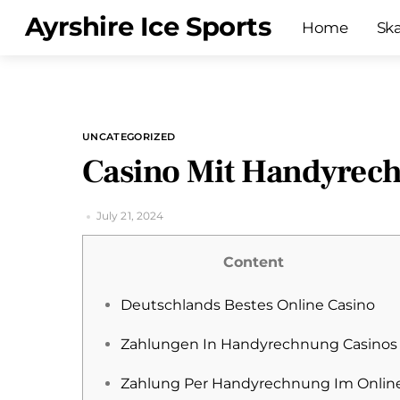
Skip
Menu
Ayrshire Ice Sports
Home
Sk
to
content
UNCATEGORIZED
Casino Mit Handyrec
July 21, 2024
Content
Deutschlands Bestes Online Casino
Zahlungen In Handyrechnung Casinos
Zahlung Per Handyrechnung Im Onlin