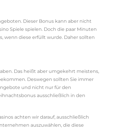
ngeboten. Dieser Bonus kann aber nicht
no Spiele spielen. Doch die paar Minuten
, wenn diese erfüllt wurde. Daher sollten
n haben. Das heißt aber umgekehrt meistens,
hr bekommen. Deswegen sollten Sie immer
sangebote und nicht nur für den
ihnachtsbonus ausschließlich in den
sinos achten wir darauf, ausschließlich
unternehmen auszuwählen, die diese