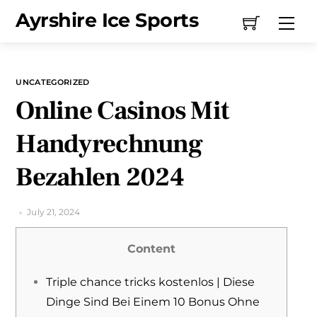
Skip
Ayrshire Ice Sports
Me
to
content
UNCATEGORIZED
Online Casinos Mit
Handyrechnung
Bezahlen 2024
July 21, 2024
Content
Triple chance tricks kostenlos | Diese
Dinge Sind Bei Einem 10 Bonus Ohne