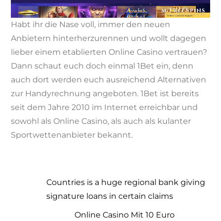
Habt ihr die Nase voll, immer den neuen
Anbietern hinterherzurennen und wollt dagegen
lieber einem etablierten Online Casino vertrauen?
Dann schaut euch doch einmal 1Bet ein, denn
auch dort werden euch ausreichend Alternativen
zur Handyrechnung angeboten. 1Bet ist bereits
seit dem Jahre 2010 im Internet erreichbar und
sowohl als Online Casino, als auch als kulanter
Sportwettenanbieter bekannt.
Countries is a huge regional bank giving
signature loans in certain claims
Online Casino Mit 10 Euro