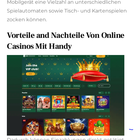
Mobilgerät eine Vielzahl an unterschiedlichen
Spielautomaten sowie Tisch- und Kartenspielen
zocken können.
Vorteile and Nachteile Von Online
Casinos Mit Handy
Dadurch können Einzahlungen direkt getätigt