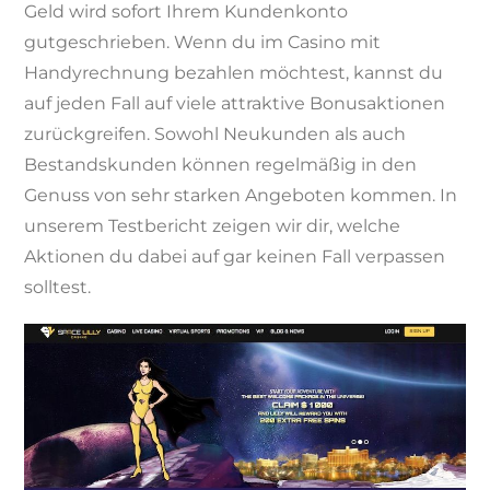
Geld wird sofort Ihrem Kundenkonto
gutgeschrieben. Wenn du im Casino mit
Handyrechnung bezahlen möchtest, kannst du
auf jeden Fall auf viele attraktive Bonusaktionen
zurückgreifen. Sowohl Neukunden als auch
Bestandskunden können regelmäßig in den
Genuss von sehr starken Angeboten kommen. In
unserem Testbericht zeigen wir dir, welche
Aktionen du dabei auf gar keinen Fall verpassen
solltest.