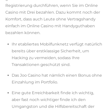
Registrierung durchführen, wenn Sie im Online
Casino mit Drei bezahlen. Dazu kommt noch der
Komfort, dass auch Leute ohne Vertragshandy
einfach im Online Casino mit Handyguthaben
bezahlen können.
Ihr etabliertes Mobilfunknetz verfügt natürlich
bereits über erstklassige Sicherheit, um
Hacking zu vermeiden, sodass Ihre
Transaktionen geschützt sind.
Das Joo Casino hat nämlich einen Bonus ohne
Einzahlung im Portfolio.
Eine gute Erreichbarkeit finde ich wichtig,
aber fast noch wichtiger finde ich den
Umgangston und die Hilfsbereitschaft der