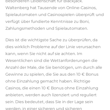
besonderen Leidenschaft für Blackjack.
Waltenberg hat Tausende von Online-Casinos,
Spielautomaten und Casinospielen überprüft und
verfügt über fundierte Kenntnisse zu Boni,
Zahlungsmethoden und Spielautomaten.
Dies ist die wichtigste Sache zu überprüfen, da
dies wirklich Probleme auf der Linie verursachen
kann, wenn Sie nicht auf sie achten. Im
Wesentlichen sind die Wettanforderungen die
Anzahl der Male, die Sie benötigen, um durch alle
Gewinne zu spielen, die Sie aus den 10 € Bonus
ohne Einzahlung gemacht haben. Richtige
Casinos, die einen 10 € Bonus ohne Einzahlung
anbieten, werden auch lizenziert und reguliert
sein. Dies bedeutet, dass Sie in der Lage sein
werden, in einer sicheren und sicheren