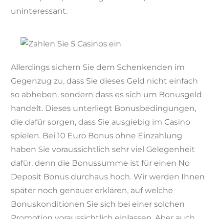
uninteressant.
Allerdings sichern Sie dem Schenkenden im
Gegenzug zu, dass Sie dieses Geld nicht einfach
so abheben, sondern dass es sich um Bonusgeld
handelt. Dieses unterliegt Bonusbedingungen,
die dafür sorgen, dass Sie ausgiebig im Casino
spielen. Bei 10 Euro Bonus ohne Einzahlung
haben Sie voraussichtlich sehr viel Gelegenheit
dafür, denn die Bonussumme ist für einen No
Deposit Bonus durchaus hoch. Wir werden Ihnen
später noch genauer erklären, auf welche
Bonuskonditionen Sie sich bei einer solchen
Promotion voraussichtlich einlassen. Aber auch