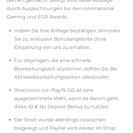
Namen gemacht. Belegt wird diese Aussage
durch Auszeichnungen bei den International
Gaming und EGR Awards.
Indem Sie Ihre Anfrage bestätigen, stimmen
Sie zu, exklusive Bonusangebote ohne
Einzahlung von uns zu erhalten.
Für diejenigen, die eine schnelle
Bearbeitungszeit wünschen, sollten Sie die
Abhebebearbeitungszeiten überprüfen.
Reactoonz von Play’N GO, ist eine
ausgezeichnete Wahl, wenn es darum geht,
Ihren 10 € No Deposit Bonus zu nutzen.
Der Streit wurde allerdings inzwischen
beigelegt und PayPal wird wieder im Shop