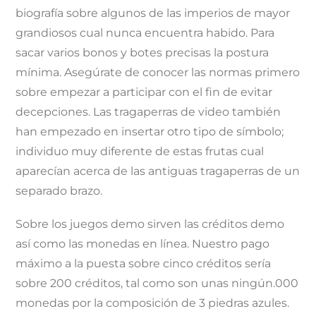
biografía sobre algunos de las imperios de mayor
grandiosos cual nunca encuentra habido. Para
sacar varios bonos y botes precisas la postura
mínima. Asegúrate de conocer las normas primero
sobre empezar a participar con el fin de evitar
decepciones. Las tragaperras de video también
han empezado en insertar otro tipo de símbolo;
individuo muy diferente de estas frutas cual
aparecían acerca de las antiguas tragaperras de un
separado brazo.
Sobre los juegos demo sirven las créditos demo
así­ como las monedas en línea. Nuestro pago
máximo a la puesta sobre cinco créditos serí­a
sobre 200 créditos, tal como son unas ningún.000
monedas por la composición de 3 piedras azules.