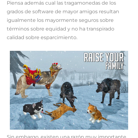
Piensa además cual las tragamonedas de los
grados de software de mayor amigos resultan
igualmente los mayormente seguros sobre
términos sobre equidad y no ha transpirado
calidad sobre esparcimiento.
Sin embargo, existen una razón muy importante