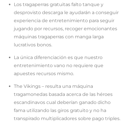
Los tragaperras gratuitas falto tanque y
desprovisto descarga le ayudarán a conseguir
experiencia de entretenimiento para seguir
jugando por recursos, recoger emocionantes
máquinas tragaperras con manga larga
lucrativos bonos.
La única diferenciación es que nuestro
entretenimiento vano no requiere que
apuestes recursos mismo.
The Vikings – resulta una máquina
tragamonedas basada acerca de las héroes
escandinavos cual deberían ganado dicho
fama utilizando las giros gratuito y no ha
transpirado multiplicadores sobre pago triples.