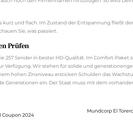
t Du auch noch den Firmennamen hinzufügen. So wird D
 kurz und flach. Im Zustand der Entspannung fließt der
auen Sie, was passiert.
en Prüfen
e 257 Sender in bester HD-Qualität. Im Comfort-Paket s
ur Verfügung. Wir stehen für solide und generationeng
inem hohen Zinsniveau ersticken Schulden das Wachstu
e Generationen ein. Der Staat muss mit dem vorhand
Mundcorp El Torero 
d Coupon 2024