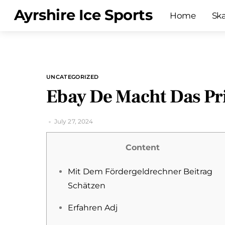
Skip
Menu
Ayrshire Ice Sports
Home
Sk
to
content
UNCATEGORIZED
Ebay De Macht Das Pr
July 27, 2024
Content
Mit Dem Fördergeldrechner Beitrag
Schätzen
Erfahren Adj