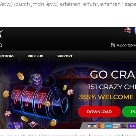
tw.) (durch jmdn./etw.) erfahren| erfuhr, erfahren | sape