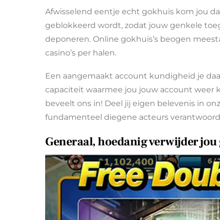
Afwisselend eentje echt gokhuis kom jou da
geblokkeerd wordt, zodat jouw genkele toegan
deponeren. Online gokhuis’s beogen meestal
casino’s per halen.
Een aangemaakt account kundigheid je daarn
capaciteit waarmee jou jouw account weer 
beveelt ons in! Deel jij eigen belevenis in o
fundamenteel diegene acteurs verantwoord
Generaal, hoedanig verwijder jou