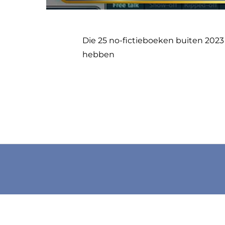
Die 25 no-fictieboeken buiten 2023 
hebben
b
b
a
a
h
h
s
s
e
e
g
g