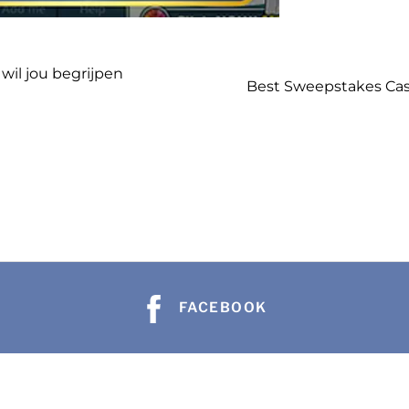
wil jou begrijpen
Best Sweepstakes Cas
FACEBOOK