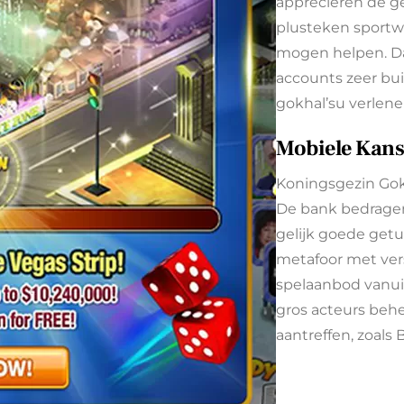
appreciëren de ge
plusteken sport
mogen helpen. D
accounts zeer bu
gokhal’su verlenen
Mobiele Kans
Koningsgezin Gokh
De bank bedragen
gelijk goede getu
metafoor met vers
spelaanbod vanui
gros acteurs beh
aantreffen, zoals 