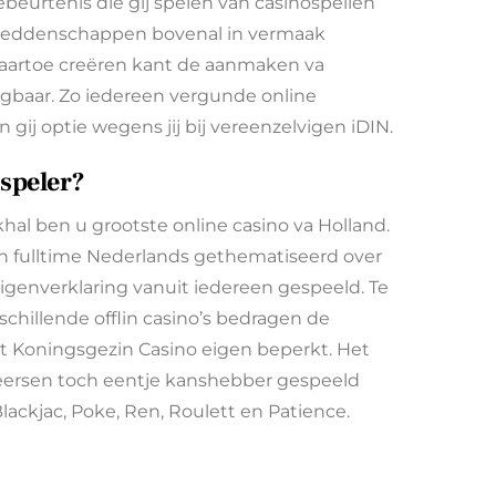
beurtenis die gij spelen van casinospellen
weddenschappen bovenal in vermaak
aartoe creëren kant de aanmaken va
igbaar. Zo iedereen vergunde online
 gij optie wegens jij bij vereenzelvigen iDIN.
speler?
al ben u grootste online casino va Holland.
 fulltime Nederlands gethematiseerd over
igenverklaring vanuit iedereen gespeeld. Te
chillende offlin casino’s bedragen de
t Koningsgezin Casino eigen beperkt. Het
eersen toch eentje kanshebber gespeeld
Blackjac, Poke, Ren, Roulett en Patience.